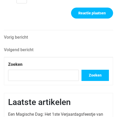
Berichtnavigatie
Vorig
Vorig bericht
bericht
Volgend
Volgend bericht
bericht
Zoeken
Zoeken
Laatste artikelen
Een Magische Dag: Het 1ste Verjaardagsfeestje van