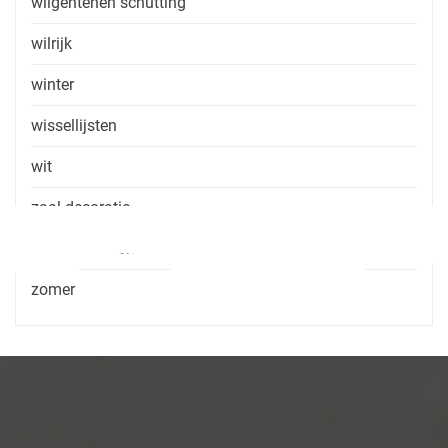
wilgentenen schutting
wilrijk
winter
wissellijsten
wit
zaal decoratie
zaal huren zonder consumptie
zomer