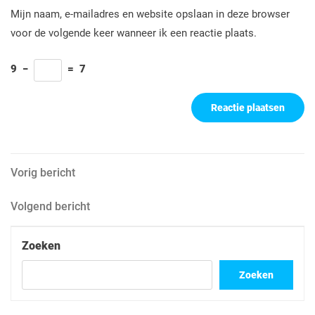
Mijn naam, e-mailadres en website opslaan in deze browser
voor de volgende keer wanneer ik een reactie plaats.
9
−
=
7
Berichtnavigatie
Vorig
Vorig bericht
bericht
Volgend
Volgend bericht
bericht
Zoeken
Zoeken