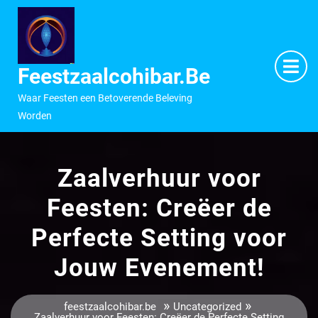
Ga
naar
inhoud
M
O
Feestzaalcohibar.be
Waar Feesten een Betoverende Beleving
Worden
Zaalverhuur voor
Feesten: Creëer de
Perfecte Setting voor
Jouw Evenement!
»
»
feestzaalcohibar.be
Uncategorized
Zaalverhuur voor Feesten: Creëer de Perfecte Setting