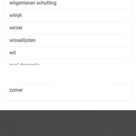
wilgentenen schutting
wilrijk
winter
wissellijsten
wit
zaal decoratie
zaal huren zonder consumptie
zomer