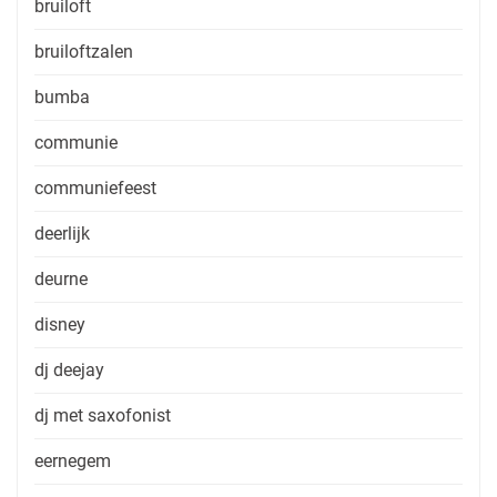
bruiloft
bruiloftzalen
bumba
communie
communiefeest
deerlijk
deurne
disney
dj deejay
dj met saxofonist
eernegem