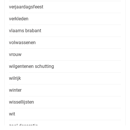
verjaardagsfeest
verkleden
vlaams brabant
volwassenen
vrouw
wilgentenen schutting
wilrijk
winter
wissellijsten
wit
zaal decoratie