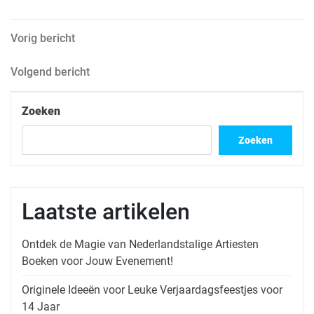
Berichtnavigatie
Vorig
Vorig bericht
bericht
Volgend
Volgend bericht
bericht
Zoeken
Zoeken
Laatste artikelen
Ontdek de Magie van Nederlandstalige Artiesten
Boeken voor Jouw Evenement!
Originele Ideeën voor Leuke Verjaardagsfeestjes voor
14 Jaar