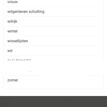
vrouw
wilgentenen schutting
wilrijk
winter
wissellijsten
wit
zaal decoratie
zaal huren zonder consumptie
zomer