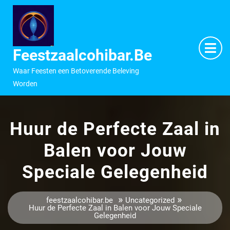
Ga
naar
inhoud
M
O
Feestzaalcohibar.be
Waar Feesten een Betoverende Beleving
Worden
Huur de Perfecte Zaal in
Balen voor Jouw
Speciale Gelegenheid
»
»
feestzaalcohibar.be
Uncategorized
Huur de Perfecte Zaal in Balen voor Jouw Speciale
Gelegenheid