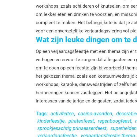
workshops, zoals schilderen of knutselen, om een 
om lekker eten en drinken te voorzien, en misschi
compleet te maken. Het belangrijkste is dat je act
voor een onvergetelijke verjaardagsviering vol ple
Wat zijn leuke dingen om te 
Op een verjaardagsfeestje met een thema zijn er 
verhogen en ervoor te zorgen dat alle gasten een
om te doen op een feestje zijn bijvoorbeeld thema
het gekozen thema, zoals een kostuumwedstrijd o
workshops, karaoke, danswedstrijden of zelfs he
herinneringen kunnen vastleggen. Het belangrijkste
interesses van de jarige en de gasten, zodat ieder
Tags:
activiteiten
,
casino-avonden
,
decoratie
kinderfeestje
,
piratenfeest
,
regenboogfeest
,
sprookjesachtig prinsessenfeest
,
superhelden
verjaardagsfeestje
,
verjaardagsfeestje thema