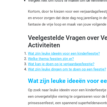
Vergeet niet om foto’s te maken om de herinnerin
Kortom, door te kiezen voor een verjaardagsfeest
en ervoor zorgen dat deze dag nog jarenlang in de he
fantasie de vrije loop en maak van jouw volgende 
Veelgestelde Vragen over Ve
Activiteiten
Wat zijn leuke ideeën voor een kinderfeestje?
Welke thema feesten zijn er?
Wat kan je doen op je verjaardagsfeestje?
Wat zijn leuke dingen om te doen op een feestje?
Wat zijn leuke ideeën voor ee
Op zoek naar leuke ideeën voor een kinderfeestje
een onvergetelijke viering te organiseren voor de
prinsessenfeest, een spannend superheldenavontuu