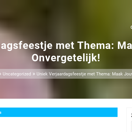
dagsfeestje met Thema: M
Onvergetelijk!
»
»
Uncategorized
Uniek Verjaardagsfeestje met Thema: Maak Jouw
s