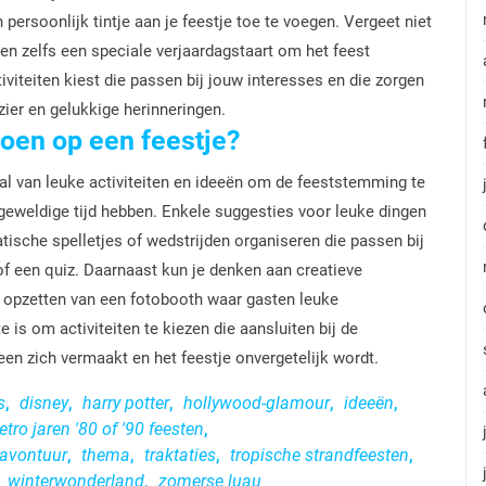
persoonlijk tintje aan je feestje toe te voegen. Vergeet niet
en zelfs een speciale verjaardagstaart om het feest
iviteiten kiest die passen bij jouw interesses en die zorgen
zier en gelukkige herinneringen.
doen op een feestje?
tal van leuke activiteiten en ideeën om de feeststemming te
 geweldige tijd hebben. Enkele suggesties voor leuke dingen
tische spelletjes of wedstrijden organiseren die passen bij
f een quiz. Daarnaast kun je denken aan creatieve
t opzetten van een fotobooth waar gasten leuke
 is om activiteiten te kiezen die aansluiten bij de
een zich vermaakt en het feestje onvergetelijk wordt.
s
,
disney
,
harry potter
,
hollywood-glamour
,
ideeën
,
retro jaren '80 of '90 feesten
,
avontuur
,
thema
,
traktaties
,
tropische strandfeesten
,
,
winterwonderland
,
zomerse luau