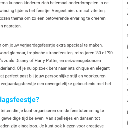
 thema kunnen kinderen zich helemaal onderdompelen in de
inding tijdens het feestje. Vergeet niet om activiteiten,
ekozen thema om zo een betoverende ervaring te creëren
en napraten.
en om jouw verjaardagsfeestje extra speciaal te maken.
ood-glamour, tropische strandfeesten, retro jaren ’80 of ’90
’s zoals Disney of Harry Potter, en seizoensgebonden
erland. Of je nu op zoek bent naar iets chique en elegant
 dat perfect past bij jouw persoonlijke stijl en voorkeuren.
w verjaardagsfeestje een onvergetelijke gebeurtenis met het
rdagsfeestje?
iviteiten die je kunt organiseren om de feeststemming te
geweldige tijd beleven. Van spelletjes en dansen tot
eden zijn eindeloos. Je kunt ook kiezen voor creatieve