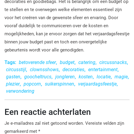
decoraties en goodiebags. Het is belangrijk om een budget op
te stellen en te overwegen welke elementen essentieel zijn
voor het creëren van de gewenste sfeer en ervaring. Door
vooraf duidelijk te communiceren over de kosten en
mogelijkheden, kan je ervoor zorgen dat het verjaardagsfeestje
binnen jouw budget past en toch een onvergetelijke
gebeurtenis wordt voor alle genodigden.
Tags:
betoverende sfeer
,
budget
,
catering
,
circussnacks
,
circusstijl
,
clownsshows
,
decoraties
,
entertainment
,
gasten
,
goocheltrucs
,
jongleren
,
kosten
,
locatie
,
magie
,
plezier
,
popcorn
,
suikerspinnen
,
verjaardagsfeestje
,
verwondering
Een reactie achterlaten
Je e-mailadres zal niet getoond worden.
Vereiste velden zijn
gemarkeerd met
*