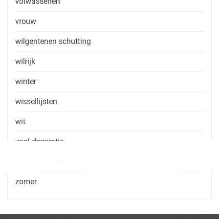
volwassenen
vrouw
wilgentenen schutting
wilrijk
winter
wissellijsten
wit
zaal decoratie
zaal huren zonder consumptie
zomer