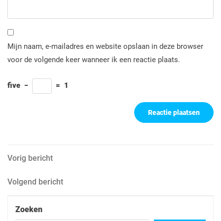
Mijn naam, e-mailadres en website opslaan in deze browser
voor de volgende keer wanneer ik een reactie plaats.
five
−
=
1
Berichtnavigatie
Vorig
Vorig bericht
bericht
Volgend
Volgend bericht
bericht
Zoeken