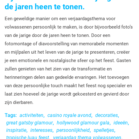
de jaren heen te tonen.
Een geweldige manier om een verjaardagsthema voor
volwassenen persoonlijk te maken, is door bijvoorbeeld foto’s
van de jarige door de jaren heen te tonen. Door een
fotomontage of diavoorstelling van memorabele momenten
en mijlpalen uit het leven van de jarige te presenteren, creëer
je een emotionele en nostalgische sfeer op het feest. Gasten
zullen genieten van het zien van de transformatie en
herinneringen delen aan gedeelde ervaringen. Het toevoegen
van deze persoonlijke touch maakt het feest nog specialer en
laat zien hoeveel de jarige wordt gekoesterd en gevierd door
zijn dierbaren.
Tags:
activiteiten
,
casino royale avond
,
decoraties
,
great gatsby glamour
,
hollywood glamour gala
,
ideeën
,
inspiratie
,
interesses
,
persoonlijkheid
,
spelletjes
,
tropische luau feest
,
verjaardag thema volwassenen
,