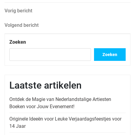
Berichtnavigatie
Vorig
Vorig bericht
bericht
Volgend
Volgend bericht
bericht
Zoeken
Zoeken
Laatste artikelen
Ontdek de Magie van Nederlandstalige Artiesten
Boeken voor Jouw Evenement!
Originele Ideeën voor Leuke Verjaardagsfeestjes voor
14 Jaar