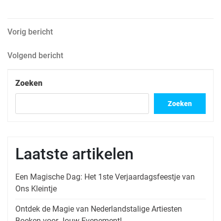
Berichtnavigatie
Vorig
Vorig bericht
bericht
Volgend
Volgend bericht
bericht
Zoeken
Zoeken
Laatste artikelen
Een Magische Dag: Het 1ste Verjaardagsfeestje van
Ons Kleintje
Ontdek de Magie van Nederlandstalige Artiesten
Boeken voor Jouw Evenement!