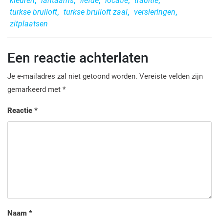
kleuren
,
lantaarns
,
liefde
,
locatie
,
traditie
,
turkse bruiloft
,
turkse bruiloft zaal
,
versieringen
,
zitplaatsen
Een reactie achterlaten
Je e-mailadres zal niet getoond worden.
Vereiste velden zijn
gemarkeerd met
*
Reactie
*
Naam
*