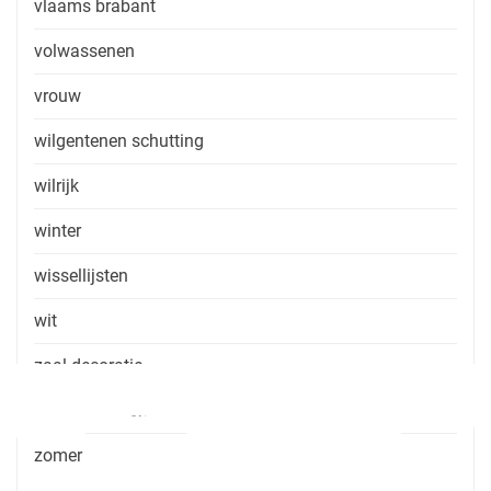
vlaams brabant
volwassenen
vrouw
wilgentenen schutting
wilrijk
winter
wissellijsten
wit
zaal decoratie
zaal huren zonder consumptie
zomer