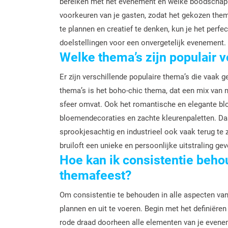
bereiken met het evenement en welke boodschap 
voorkeuren van je gasten, zodat het gekozen thema
te plannen en creatief te denken, kun je het perfe
doelstellingen voor een onvergetelijk evenement.
Welke thema’s zijn populair v
Er zijn verschillende populaire thema’s die vaak 
thema’s is het boho-chic thema, dat een mix van n
sfeer omvat. Ook het romantische en elegante bl
bloemendecoraties en zachte kleurenpaletten. Daar
sprookjesachtig en industrieel ook vaak terug te 
bruiloft een unieke en persoonlijke uitstraling gev
Hoe kan ik consistentie beho
themafeest?
Om consistentie te behouden in alle aspecten van 
plannen en uit te voeren. Begin met het definiëren
rode draad doorheen alle elementen van je evenem