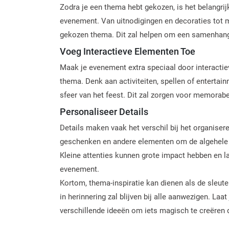
Zodra je een thema hebt gekozen, is het belangrij
evenement. Van uitnodigingen en decoraties tot muz
gekozen thema. Dit zal helpen om een samenhange
Voeg Interactieve Elementen Toe
Maak je evenement extra speciaal door interactie
thema. Denk aan activiteiten, spellen of enterta
sfeer van het feest. Dit zal zorgen voor memorab
Personaliseer Details
Details maken vaak het verschil bij het organiser
geschenken en andere elementen om de algehele e
Kleine attenties kunnen grote impact hebben en la
evenement.
Kortom, thema-inspiratie kan dienen als de sleut
in herinnering zal blijven bij alle aanwezigen. Laa
verschillende ideeën om iets magisch te creëren da