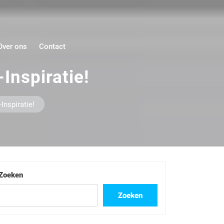
Over ons
Contact
Inspiratie!
nspiratie!
Zoeken
Zoeken