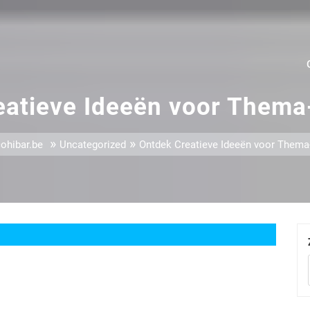
atieve Ideeën voor Thema-
»
»
ohibar.be
Uncategorized
Ontdek Creatieve Ideeën voor Thema-I