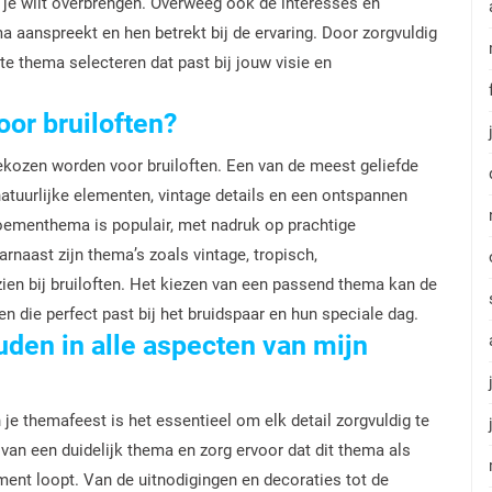
je wilt overbrengen. Overweeg ook de interesses en
 aanspreekt en hen betrekt bij de ervaring. Door zorgvuldig
cte thema selecteren dat past bij jouw visie en
oor bruiloften?
gekozen worden voor bruiloften. Een van de meest geliefde
atuurlijke elementen, vintage details en een ontspannen
oementhema is populair, met nadruk op prachtige
naast zijn thema’s zoals vintage, tropisch,
zien bij bruiloften. Het kiezen van een passend thema kan de
en die perfect past bij het bruidspaar en hun speciale dag.
uden in alle aspecten van mijn
je themafeest is het essentieel om elk detail zorgvuldig te
 van een duidelijk thema en zorg ervoor dat dit thema als
ent loopt. Van de uitnodigingen en decoraties tot de