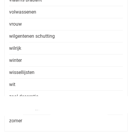
volwassenen
vrouw
wilgentenen schutting
wilrijk
winter
wissellijsten
wit
zaal decoratie
zaal huren zonder consumptie
zomer