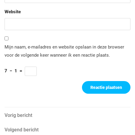
Website
Mijn naam, e-mailadres en website opslaan in deze browser
voor de volgende keer wanneer ik een reactie plaats.
7
−
1
=
Berichtnavigatie
Vorig
Vorig bericht
bericht
Volgend
Volgend bericht