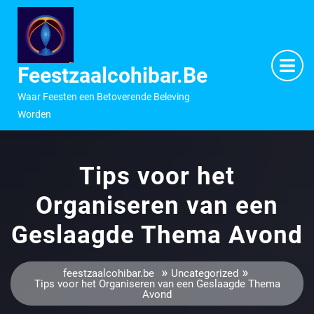
Ga
naar
inhoud
M
O
Feestzaalcohibar.be
Waar Feesten een Betoverende Beleving
Worden
Tips voor het
Organiseren van een
Geslaagde Thema Avond
»
»
feestzaalcohibar.be
Uncategorized
Tips voor het Organiseren van een Geslaagde Thema
Avond