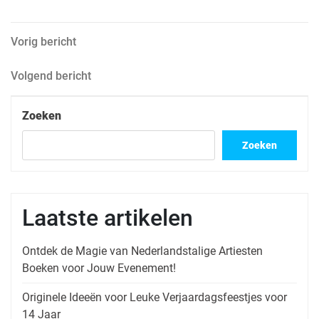
Berichtnavigatie
Vorig
Vorig bericht
bericht
Volgend
Volgend bericht
bericht
Zoeken
Zoeken
Laatste artikelen
Ontdek de Magie van Nederlandstalige Artiesten
Boeken voor Jouw Evenement!
Originele Ideeën voor Leuke Verjaardagsfeestjes voor
14 Jaar