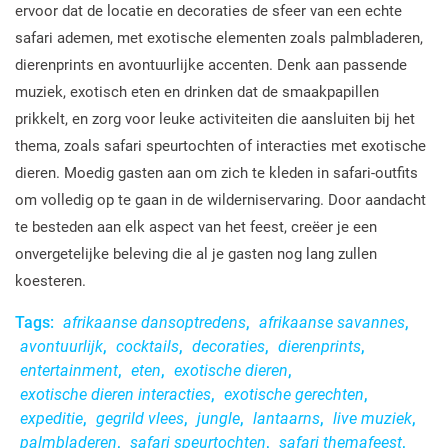
ervoor dat de locatie en decoraties de sfeer van een echte
safari ademen, met exotische elementen zoals palmbladeren,
dierenprints en avontuurlijke accenten. Denk aan passende
muziek, exotisch eten en drinken dat de smaakpapillen
prikkelt, en zorg voor leuke activiteiten die aansluiten bij het
thema, zoals safari speurtochten of interacties met exotische
dieren. Moedig gasten aan om zich te kleden in safari-outfits
om volledig op te gaan in de wilderniservaring. Door aandacht
te besteden aan elk aspect van het feest, creëer je een
onvergetelijke beleving die al je gasten nog lang zullen
koesteren.
Tags:
afrikaanse dansoptredens
,
afrikaanse savannes
,
avontuurlijk
,
cocktails
,
decoraties
,
dierenprints
,
entertainment
,
eten
,
exotische dieren
,
exotische dieren interacties
,
exotische gerechten
,
expeditie
,
gegrild vlees
,
jungle
,
lantaarns
,
live muziek
,
palmbladeren
,
safari speurtochten
,
safari themafeest
,