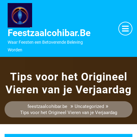
Ga
naar
inhoud
M
O
Feestzaalcohibar.be
Waar Feesten een Betoverende Beleving
Worden
Tips voor het Origineel
Vieren van je Verjaardag
»
»
feestzaalcohibar.be
Uncategorized
Tips voor het Origineel Vieren van je Verjaardag