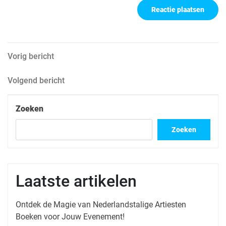
Berichtnavigatie
Vorig
Vorig bericht
bericht
Volgend
Volgend bericht
bericht
Zoeken
Zoeken
Laatste artikelen
Ontdek de Magie van Nederlandstalige Artiesten
Boeken voor Jouw Evenement!