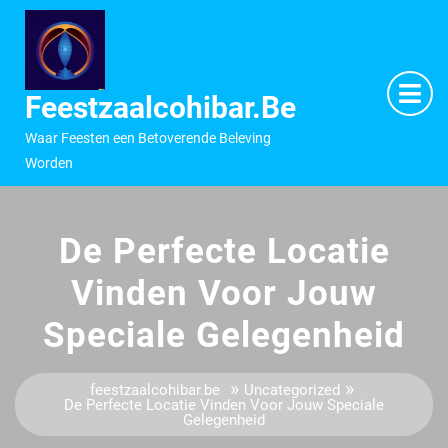
Ga
naar
inhoud
M
O
Feestzaalcohibar.be
Waar Feesten een Betoverende Beleving
Worden
De Perfecte Locatie
Vinden Voor Jouw
Speciale Gelegenheid
»
»
feestzaalcohibar.be
Uncategorized
De Perfecte Locatie Vinden Voor Jouw Speciale
Gelegenheid