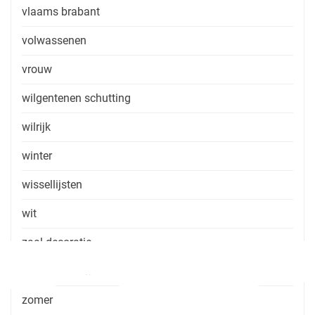
vlaams brabant
volwassenen
vrouw
wilgentenen schutting
wilrijk
winter
wissellijsten
wit
zaal decoratie
zaal huren zonder consumptie
zomer