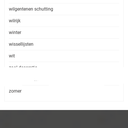
wilgentenen schutting
wilrijk
winter
wissellijsten
wit
zaal decoratie
zaal huren zonder consumptie
zomer