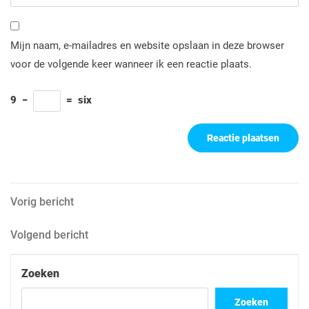
Mijn naam, e-mailadres en website opslaan in deze browser
voor de volgende keer wanneer ik een reactie plaats.
9
−
=
six
Berichtnavigatie
Vorig
Vorig bericht
bericht
Volgend
Volgend bericht
bericht
Zoeken
Zoeken