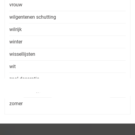
vrouw
wilgentenen schutting
wilrijk
winter
wissellijsten
wit
zaal decoratie
zaal huren zonder consumptie
zomer