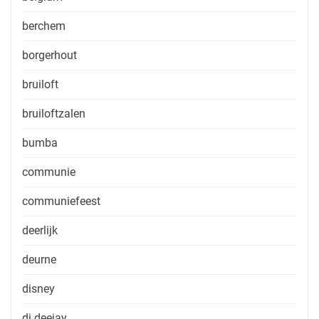
berchem
borgerhout
bruiloft
bruiloftzalen
bumba
communie
communiefeest
deerlijk
deurne
disney
dj deejay