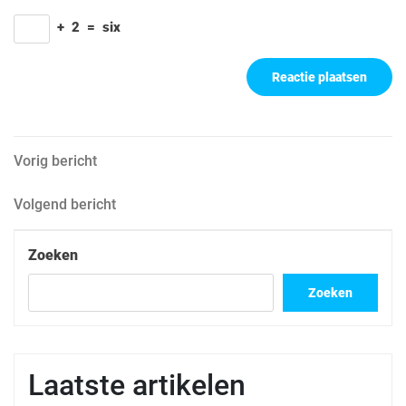
+
2
=
six
Berichtnavigatie
Vorig
Vorig bericht
bericht
Volgend
Volgend bericht
bericht
Zoeken
Zoeken
Laatste artikelen