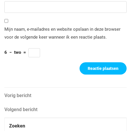
Mijn naam, e-mailadres en website opslaan in deze browser
voor de volgende keer wanneer ik een reactie plaats.
6
−
two
=
Berichtnavigatie
Vorig
Vorig bericht
bericht
Volgend
Volgend bericht
bericht
Zoeken