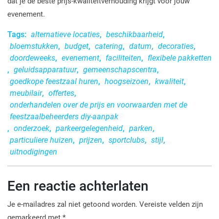
dat je de beste prijs-kwaliteitverhouding krijgt voor jouw
evenement.
Tags:
alternatieve locaties
,
beschikbaarheid
,
bloemstukken
,
budget
,
catering
,
datum
,
decoraties
,
doordeweeks
,
evenement
,
faciliteiten
,
flexibele pakketten
,
geluidsapparatuur
,
gemeenschapscentra
,
goedkope feestzaal huren
,
hoogseizoen
,
kwaliteit
,
meubilair
,
offertes
,
onderhandelen over de prijs en voorwaarden met de
feestzaalbeheerders diy-aanpak
,
onderzoek
,
parkeergelegenheid
,
parken
,
particuliere huizen
,
prijzen
,
sportclubs
,
stijl
,
uitnodigingen
Een reactie achterlaten
Je e-mailadres zal niet getoond worden.
Vereiste velden zijn
gemarkeerd met
*