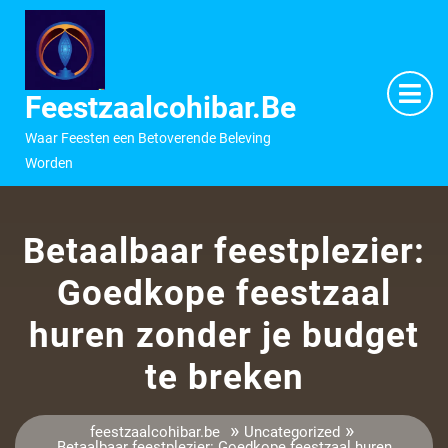
Ga
naar
inhoud
M
O
Feestzaalcohibar.be
Waar Feesten een Betoverende Beleving
Worden
Betaalbaar feestplezier:
Goedkope feestzaal
huren zonder je budget
te breken
»
»
feestzaalcohibar.be
Uncategorized
Betaalbaar feestplezier: Goedkope feestzaal huren