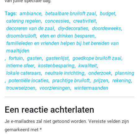
van jullie speciale dag.
Tags:
ambiance
,
betaalbare bruiloft zaal
,
budget
,
catering regelen
,
concessies
,
creativiteit
,
decoreren van de zaal
,
diy-decoraties
,
doordeweeks
,
droombruiloft
,
eten en drinken besparen
,
familieleden en vrienden helpen bij het bereiden van
maaltijden
,
fortuin
,
gasten
,
gastenlijst
,
goedkope bruiloft zaal
,
intieme sfeer
,
kostenbesparing
,
kwaliteit
,
lokale cateraars
,
neutrale inrichting
,
onderzoek
,
planning
,
potentiële locaties
,
prachtige bruiloft
,
prijzen
,
rekening
,
trouwseizoen
,
voorzieningen
,
wintermaanden
Een reactie achterlaten
Je e-mailadres zal niet getoond worden.
Vereiste velden zijn
gemarkeerd met
*