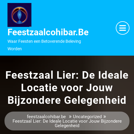
Ga
naar
inhoud
M
O
Feestzaalcohibar.be
Waar Feesten een Betoverende Beleving
Worden
Feestzaal Lier: De Ideale
Locatie voor Jouw
Bijzondere Gelegenheid
»
»
feestzaalcohibar.be
Uncategorized
Feestzaal Lier: De Ideale Locatie voor Jouw Bijzondere
Gelegenheid