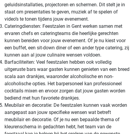
geluidsinstallaties, projectoren en schermen. Dit stelt je in
staat om presentaties te geven, muziek af te spelen of
video’s te tonen tijdens jouw evenement.
Cateringdiensten: Feestzalen in Gent werken samen met
ervaren chefs en cateringteams die heerlijke gerechten
kunnen bereiden voor jouw evenement. Of je nu kiest voor
een buffet, een sit-down diner of een ander type catering, zij
kunnen aan al jouw culinaire wensen voldoen.
Barfaciliteiten: Veel feestzalen hebben ook volledig
uitgeruste bars waar gasten kunnen genieten van een breed
scala aan drankjes, waaronder alcoholische en non-
alcoholische opties. Het barpersoneel kan professioneel
cocktails mixen en ervoor zorgen dat jouw gasten worden
bediend met hun favoriete drankjes.
Meubilair en decoratie: De feestzalen kunnen vaak worden
aangepast aan jouw specifieke wensen wat betreft
meubilair en decoratie. Of je nu een bepaalde thema of
kleurenschema in gedachten hebt, het team van de
feestzaal kan je helpen bij het creëren van de gewenste