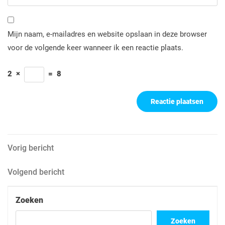
Mijn naam, e-mailadres en website opslaan in deze browser
voor de volgende keer wanneer ik een reactie plaats.
2
×
=
8
Berichtnavigatie
Vorig
Vorig bericht
bericht
Volgend
Volgend bericht
bericht
Zoeken
Zoeken