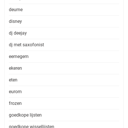
deurne
disney
dj deejay
dj met saxofonist
eernegem
ekeren
eten
eurom
frozen
goedkope lijsten
goedkope wissellijsten