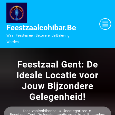
Ga
naar
inhoud
M
O
Feestzaalcohibar.be
Waar Feesten een Betoverende Beleving
Worden
Feestzaal Gent: De
Ideale Locatie voor
Jouw Bijzondere
Gelegenheid!
»
»
feestzaalcohibar.be
Uncategorized
Feestzaal Gent: De Ideale Locatie voor Jouw Bijzondere