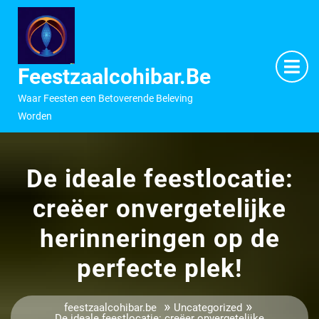
Ga
naar
inhoud
M
O
Feestzaalcohibar.be
Waar Feesten een Betoverende Beleving
Worden
De ideale feestlocatie:
creëer onvergetelijke
herinneringen op de
perfecte plek!
»
»
feestzaalcohibar.be
Uncategorized
De ideale feestlocatie: creëer onvergetelijke