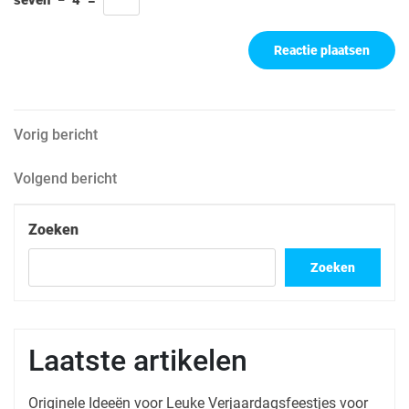
Berichtnavigatie
Vorig
Vorig bericht
bericht
Volgend
Volgend bericht
bericht
Zoeken
Zoeken
Laatste artikelen
Originele Ideeën voor Leuke Verjaardagsfeestjes voor