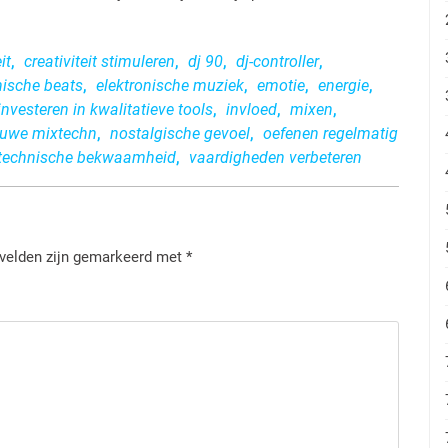
it
,
creativiteit stimuleren
,
dj 90
,
dj-controller
,
nische beats
,
elektronische muziek
,
emotie
,
energie
,
investeren in kwalitatieve tools
,
invloed
,
mixen
,
euwe mixtechn
,
nostalgische gevoel
,
oefenen regelmatig
technische bekwaamheid
,
vaardigheden verbeteren
 velden zijn gemarkeerd met
*