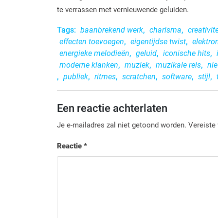
te verrassen met vernieuwende geluiden.
Tags:
baanbrekend werk
,
charisma
,
creativite
effecten toevoegen
,
eigentijdse twist
,
elektro
energieke melodieën
,
geluid
,
iconische hits
,
moderne klanken
,
muziek
,
muzikale reis
,
ni
,
publiek
,
ritmes
,
scratchen
,
software
,
stijl
,
Een reactie achterlaten
Je e-mailadres zal niet getoond worden.
Vereiste
Reactie
*