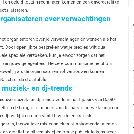
jl en geluid tot zijn recht laten komen en een onvergetelijke
ats luisteren.
rganisatoren over verwachtingen
met organisatoren over je verwachtingen en wensen als het
. Door openlijk te bespreken wat je precies wilt qua
uele speciale verzoeken, kun je ervoor zorgen dat het
ten van jouw gelegenheid. Heldere communicatie helpt om
owel jij als de organisatoren vol vertrouwen kunnen
90 achter de draaitafels.
e muziek- en dj-trends
ieuwe muziek- en dj-trends, zelfs in het tijdperk van DJ 90
ezelf op de hoogte te houden van de laatste ontwikkelingen in
stijl verfijnen en relevant blijven in een steeds
 genres, innovatieve mixtechnieken of opkomende talenten,
 en creatief te blijven als dj en om je publiek telkens weer