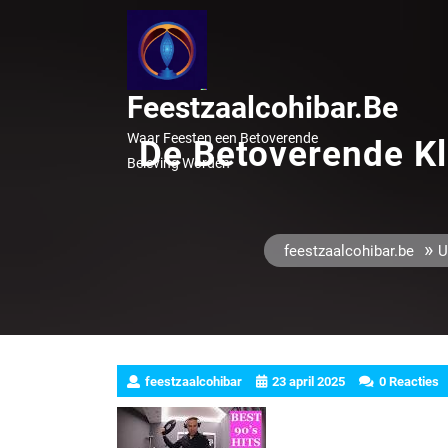
Ga
naar
inhoud
Feestzaalcohibar.be
Waar Feesten een Betoverende
De Betoverende Kl
Beleving Worden
»
feestzaalcohibar.be
U
feestzaalcohibar
23 april 2025
0 Reacties