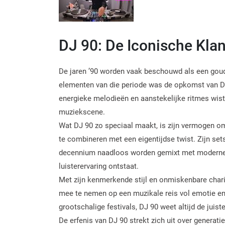
DJ 90: De Iconische Kla
De jaren ’90 worden vaak beschouwd als een goud
elementen van die periode was de opkomst van DJ 
energieke melodieën en aanstekelijke ritmes wist 
muziekscene.
Wat DJ 90 zo speciaal maakt, is zijn vermogen om 
te combineren met een eigentijdse twist. Zijn sets z
decennium naadloos worden gemixt met moderne
luisterervaring ontstaat.
Met zijn kenmerkende stijl en onmiskenbare char
mee te nemen op een muzikale reis vol emotie en
grootschalige festivals, DJ 90 weet altijd de juis
De erfenis van DJ 90 strekt zich uit over generat