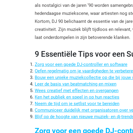
als nostalgici van de jaren ’90 worden samengebrac
hedendaagse muziekscene, waar artiesten nog st
Kortom, DJ 90 belichaamt de essentie van de jare
creativiteit. Zijn muziek blijft tijdloos en relevan
laat onderdompelen in zijn betoverende klanken.
9 Essentiële Tips voor een S
Zorg voor een goede DJ-controller en software
Oefen regelmatig om je vaardigheden te verbeter
Bouw een unieke muziekcollectie op die bij jouw s
Leer de basis van beatmatching en mixen
Wees creatief met effecten en overgangen
Ken het publiek en speel in op hun reacties
Neem de tijd om je setlist voor te bereiden
Communiceer duidelijk met organisatoren over v
Blijf op de hoogte van nieuwe muziek- en dj-trend
Zorg voor een goede DJ-contr