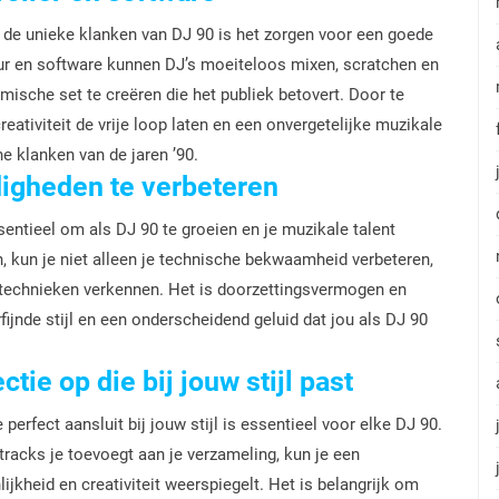
n de unieke klanken van DJ 90 is het zorgen voor een goede
uur en software kunnen DJ’s moeiteloos mixen, scratchen en
sche set te creëren die het publiek betovert. Door te
reativiteit de vrije loop laten en een onvergetelijke muzikale
he klanken van de jaren ’90.
digheden te verbeteren
entieel om als DJ 90 te groeien en je muzikale talent
, kun je niet alleen je technische bekwaamheid verbeteren,
xtechnieken verkennen. Het is doorzettingsvermogen en
erfijnde stijl en een onderscheidend geluid dat jou als DJ 90
ie op die bij jouw stijl past
rfect aansluit bij jouw stijl is essentieel voor elke DJ 90.
racks je toevoegt aan je verzameling, kun je een
kheid en creativiteit weerspiegelt. Het is belangrijk om