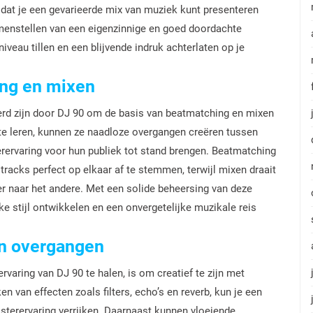
odat je een gevarieerde mix van muziek kunt presenteren
samenstellen van een eigenzinnige en goed doordachte
iveau tillen en een blijvende indruk achterlaten op je
ing en mixen
reerd zijn door DJ 90 om de basis van beatmatching en mixen
 te leren, kunnen ze naadloze overgangen creëren tussen
ervaring voor hun publiek tot stand brengen. Beatmatching
 tracks perfect op elkaar af te stemmen, terwijl mixen draait
r naar het andere. Met een solide beheersing van deze
e stijl ontwikkelen en een onvergetelijke muzikale reis
en overgangen
varing van DJ 90 te halen, is om creatief te zijn met
 van effecten zoals filters, echo’s en reverb, kun je een
sterervaring verrijken. Daarnaast kunnen vloeiende