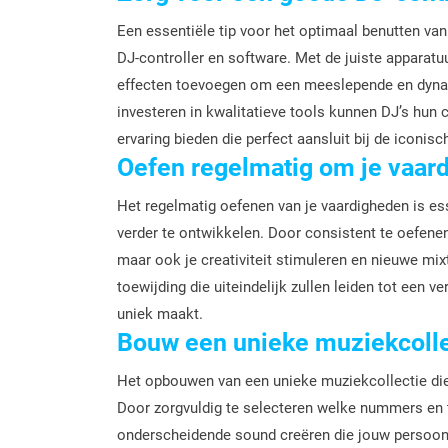
Een essentiële tip voor het optimaal benutten va
DJ-controller en software. Met de juiste apparat
effecten toevoegen om een meeslepende en dynami
investeren in kwalitatieve tools kunnen DJ’s hun c
ervaring bieden die perfect aansluit bij de iconisc
Oefen regelmatig om je vaar
Het regelmatig oefenen van je vaardigheden is ess
verder te ontwikkelen. Door consistent te oefenen
maar ook je creativiteit stimuleren en nieuwe mi
toewijding die uiteindelijk zullen leiden tot een v
uniek maakt.
Bouw een unieke muziekcollect
Het opbouwen van een unieke muziekcollectie die pe
Door zorgvuldig te selecteren welke nummers en t
onderscheidende sound creëren die jouw persoonlij