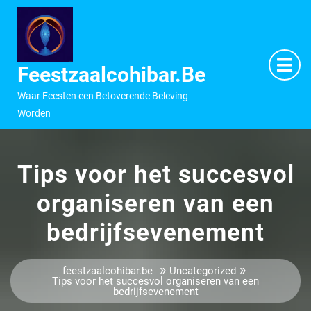
Ga
naar
inhoud
M
O
Feestzaalcohibar.be
Waar Feesten een Betoverende Beleving
Worden
Tips voor het succesvol
organiseren van een
bedrijfsevenement
»
»
feestzaalcohibar.be
Uncategorized
Tips voor het succesvol organiseren van een
bedrijfsevenement