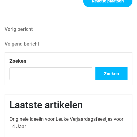
Berichtnavigatie
Vorig
Vorig bericht
bericht
Volgend
Volgend bericht
bericht
Zoeken
Zoeken
Laatste artikelen
Originele Ideeën voor Leuke Verjaardagsfeestjes voor
14 Jaar