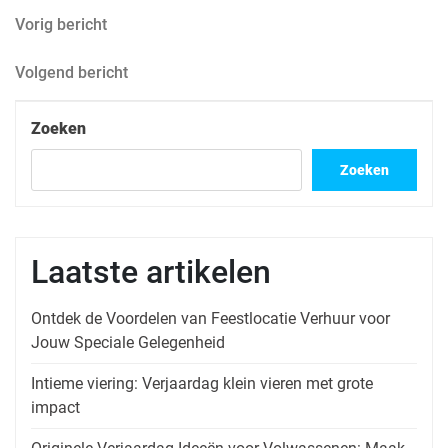
Berichtnavigatie
Vorig
Vorig bericht
bericht
Volgend
Volgend bericht
bericht
Zoeken
Zoeken
Laatste artikelen
Ontdek de Voordelen van Feestlocatie Verhuur voor
Jouw Speciale Gelegenheid
Intieme viering: Verjaardag klein vieren met grote
impact