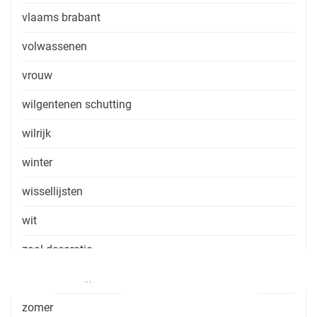
vlaams brabant
volwassenen
vrouw
wilgentenen schutting
wilrijk
winter
wissellijsten
wit
zaal decoratie
zaal huren zonder consumptie
zomer