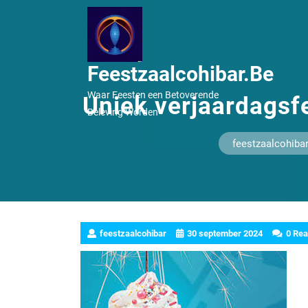
Ga
naar
inhoud
Feestzaalcohibar.be
Waar Feesten een Betoverende
Uniek verjaardagsfe
Beleving Worden
feestzaalcohibar
feestzaalcohibar
30 september 2024
0 Rea