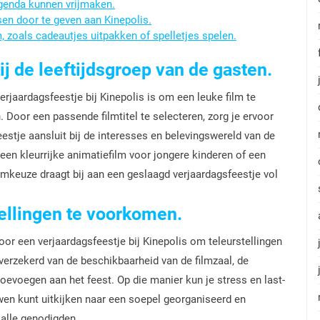
agenda kunnen vrijmaken.
sen door te geven aan Kinepolis.
lm, zoals cadeautjes uitpakken of spelletjes spelen.
ij de leeftijdsgroep van de gasten.
erjaardagsfeestje bij Kinepolis is om een leuke film te
n. Door een passende filmtitel te selecteren, zorg je ervoor
eestje aansluit bij de interesses en belevingswereld van de
een kleurrijke animatiefilm voor jongere kinderen of een
ilmkeuze draagt bij aan een geslaagd verjaardagsfeestje vol
tellingen te voorkomen.
oor een verjaardagsfeestje bij Kinepolis om teleurstellingen
verzekerd van de beschikbaarheid van de filmzaal, de
 toevoegen aan het feest. Op die manier kun je stress en last-
wen kunt uitkijken naar een soepel georganiseerd en
 alle genodigden.