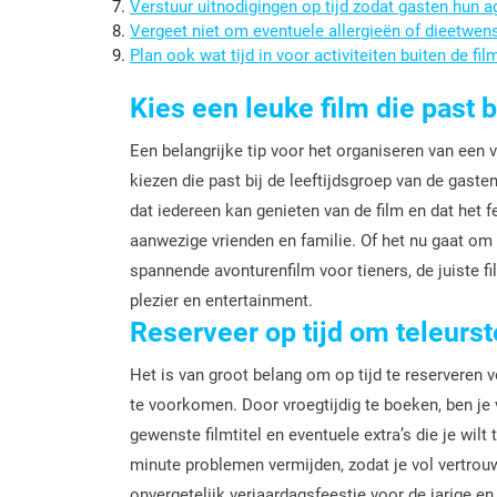
Verstuur uitnodigingen op tijd zodat gasten hun 
Vergeet niet om eventuele allergieën of dieetwen
Plan ook wat tijd in voor activiteiten buiten de fi
Kies een leuke film die past b
Een belangrijke tip voor het organiseren van een v
kiezen die past bij de leeftijdsgroep van de gaste
dat iedereen kan genieten van de film en dat het f
aanwezige vrienden en familie. Of het nu gaat om 
spannende avonturenfilm voor tieners, de juiste f
plezier en entertainment.
Reserveer op tijd om teleurs
Het is van groot belang om op tijd te reserveren v
te voorkomen. Door vroegtijdig te boeken, ben je 
gewenste filmtitel en eventuele extra’s die je wilt
minute problemen vermijden, zodat je vol vertrou
onvergetelijk verjaardagsfeestje voor de jarige en