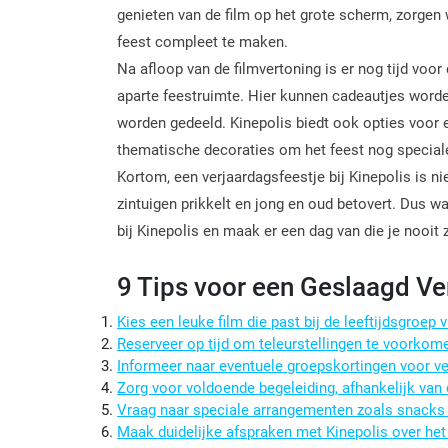
genieten van de film op het grote scherm, zorgen 
feest compleet te maken.
Na afloop van de filmvertoning is er nog tijd voor
aparte feestruimte. Hier kunnen cadeautjes worde
worden gedeeld. Kinepolis biedt ook opties voor e
thematische decoraties om het feest nog special
Kortom, een verjaardagsfeestje bij Kinepolis is ni
zintuigen prikkelt en jong en oud betovert. Dus wa
bij Kinepolis en maak er een dag van die je nooit z
9 Tips voor een Geslaagd Ver
Kies een leuke film die past bij de leeftijdsgroep 
Reserveer op tijd om teleurstellingen te voorkom
Informeer naar eventuele groepskortingen voor ve
Zorg voor voldoende begeleiding, afhankelijk van d
Vraag naar speciale arrangementen zoals snacks e
Maak duidelijke afspraken met Kinepolis over het