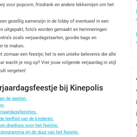
wij voor popcorn, frisdrank en andere lekkernijen om het
 een gezellig samenzijn in de lobby of eventueel in een
n uitgepakt, foto’s worden gemaakt en herinneringen
xtra’s zoals verjaardagstaarten, goodie bags en
er te maken.
et zomaar een feestje; het is een unieke belevenis die alle
ar wacht je nog op? Vier jouw volgende verjaardag in stijl
ult vergeten!
jaardagsfeestje bij Kinepolis
van de gasten.
en.
rjaardagsfeestjes.
e leeftijd van de kinderen.
n drankjes voor het feestje.
 programma en de duur van het feestje.