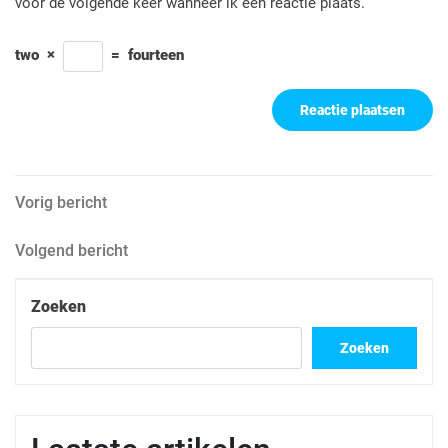
voor de volgende keer wanneer ik een reactie plaats.
two
×
=
fourteen
Berichtnavigatie
Vorig
Vorig bericht
bericht
Volgend
Volgend bericht
bericht
Zoeken
Zoeken