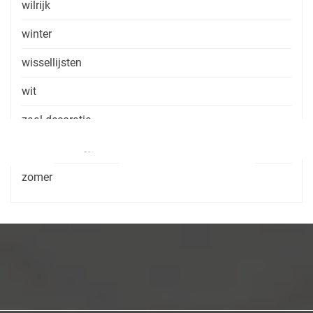
wilrijk
winter
wissellijsten
wit
zaal decoratie
zaal huren zonder consumptie
zomer