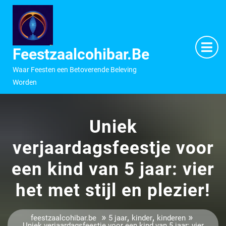
Ga
naar
inhoud
M
O
Feestzaalcohibar.be
Waar Feesten een Betoverende Beleving
Worden
Uniek
verjaardagsfeestje voor
een kind van 5 jaar: vier
het met stijl en plezier!
»
,
,
»
feestzaalcohibar.be
5 jaar
kinder
kinderen
Uniek verjaardagsfeestje voor een kind van 5 jaar: vier