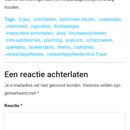
houden.
Tags:
5 jaar
,
activiteiten
,
ballonnen blazen
,
cadeautjes
,
creativiteit
,
cupcakes
,
fruitspiesjes
,
interactieve activiteiten
,
kind
,
knutselactiviteiten
,
mini-sandwiches
,
planning
,
popcorn
,
schatzoeken
,
spelletjes
,
stoelendans
,
thema
,
traktaties
,
verjaardagsfeestje
,
verjaardagsfeestje kind 5 jaar
Een reactie achterlaten
Je e-mailadres zal niet getoond worden.
Vereiste velden zijn
gemarkeerd met
*
Reactie
*