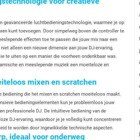
stechnologie voor creatieve
ijn geavanceerde luchtbedieningstechnologie, waarmee je op
xen kunt toevoegen. Door simpelweg boven de controller te
eslepende effecten toe te passen die jouw mix naar een
t niet alleen een nieuwe dimensie aan jouw DJ-ervaring,
ssie te uiten op een manier die voorheen ondenkbaar was.
ynamische en meeslepende muziek een moeiteloze en
eiteloos mixen en scratchen
eve bediening die het mixen en scratchen moeiteloos maakt.
sponsieve bedieningselementen kun je probleemloos jouw
een professionele DJ. De intuïtieve bediening van de
oze DJ-ervaring, waardoor je je volledig kunt concentreren
leid te worden door ingewikkelde technische aspecten.
p, ideaal voor onderweg