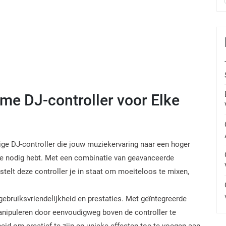
eme DJ-controller voor Elke
tige DJ-controller die jouw muziekervaring naar een hoger
t je nodig hebt. Met een combinatie van geavanceerde
 stelt deze controller je in staat om moeiteloos te mixen,
ebruiksvriendelijkheid en prestaties. Met geïntegreerde
anipuleren door eenvoudigweg boven de controller te
eid om creatief te zijn en unieke effecten toe te voegen aan