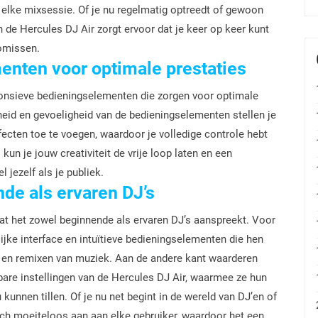
s elke mixsessie. Of je nu regelmatig optreedt of gewoon
 de Hercules DJ Air zorgt ervoor dat je keer op keer kunt
omissen.
nten voor optimale prestaties
ponsieve bedieningselementen die zorgen voor optimale
heid en gevoeligheid van de bedieningselementen stellen je
ecten toe te voegen, waardoor je volledige controle hebt
kun je jouw creativiteit de vrije loop laten en een
jezelf als je publiek.
de als ervaren DJ’s
at het zowel beginnende als ervaren DJ’s aanspreekt. Voor
lijke interface en intuïtieve bedieningselementen die hen
 en remixen van muziek. Aan de andere kant waarderen
are instellingen van de Hercules DJ Air, waarmee ze hun
 kunnen tillen. Of je nu net begint in de wereld van DJ’en of
 zich moeiteloos aan aan elke gebruiker, waardoor het een