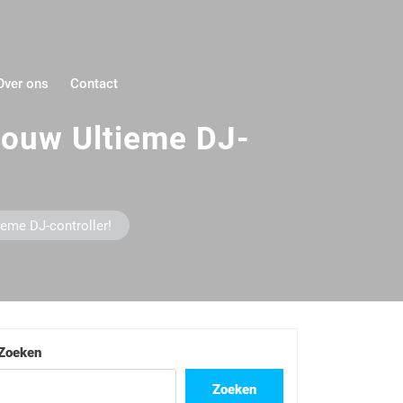
Over ons
Contact
Jouw Ultieme DJ-
ieme DJ-controller!
Zoeken
Zoeken