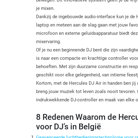
je mixen.
Dankzij de ingebouwde audio-interface kun je de 
laptop en meteen aan de slag gaan met jouw favor
microfoon en externe geluidsapparatuur biedt deze
mixervaring.
Of je nu een beginnende DJ bent die zijn vaardigh
is naar een compacte en krachtige controller voo
behoeften. Met zijn duurzame constructie en resp
geschikt voor elke gelegenheid, van intieme fees
Kortom, met de Hercules DJ Air in handen ben jij d
breng jouw muziek tot leven zoals nooit tevoren.
indrukwekkende DJ-controller en maak van elke op
8 Redenen Waarom de Hercul
voor DJ’s in België
Geavanceerde luchtbedieningstechnologie voor cr