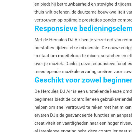
en biedt hij betrouwbaarheid en stevigheid tijden
thuis wilt oefenen, de duurzame bouwkwaliteit van
vertrouwen op optimale prestaties zonder compr
Responsieve bedieningseleme
Met de Hercules DJ Air ben je verzekerd van res
prestaties tijdens elke mixsessie. De nauwkeurig
in staat om moeiteloos te mixen, scratchen en eff
over je muziek. Dankzij deze responsieve functies 
meeslepende muzikale ervaring creëren voor zowel 
Geschikt voor zowel beginnen
De Hercules DJ Air is een uitstekende keuze omd
beginners biedt de controller een gebruiksvriende
helpen om snel vertrouwd te raken met het mixen
ervaren DJ’s de geavanceerde functies en aanpasb
creativiteit en vaardigheden naar een hoger niveau
al jarenlange ervaring hebt, deze controller past