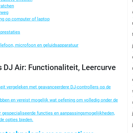
ratchen
rweg
ing op computer of laptop
prestaties
elefoon, microfoon en geluidsapparatuur
DJ Air: Functionaliteit, Leercurve
iteit vergeleken met geavanceerdere DJ-controllers op de
bben en vereist mogelijk wat oefening om volledig onder de
er gespecialiseerde functies en aanpassingsmogelijkheden,
de opties bieden.