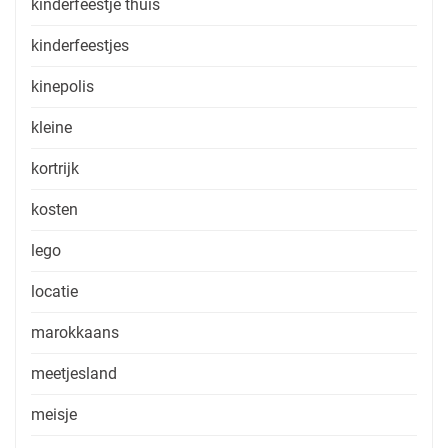
kinderfeestje thuis
kinderfeestjes
kinepolis
kleine
kortrijk
kosten
lego
locatie
marokkaans
meetjesland
meisje