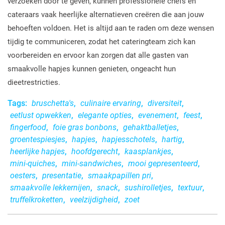
verzoeken door te geven, kunnen professionele chefs en
cateraars vaak heerlijke alternatieven creëren die aan jouw
behoeften voldoen. Het is altijd aan te raden om deze wensen
tijdig te communiceren, zodat het cateringteam zich kan
voorbereiden en ervoor kan zorgen dat alle gasten van
smaakvolle hapjes kunnen genieten, ongeacht hun
dieetrestricties.
Tags:
bruschetta's
,
culinaire ervaring
,
diversiteit
,
eetlust opwekken
,
elegante opties
,
evenement
,
feest
,
fingerfood
,
foie gras bonbons
,
gehaktballetjes
,
groentespiesjes
,
hapjes
,
hapjesschotels
,
hartig
,
heerlijke hapjes
,
hoofdgerecht
,
kaasplankjes
,
mini-quiches
,
mini-sandwiches
,
mooi gepresenteerd
,
oesters
,
presentatie
,
smaakpapillen pri
,
smaakvolle lekkernijen
,
snack
,
sushirolletjes
,
textuur
,
truffelkroketten
,
veelzijdigheid
,
zoet