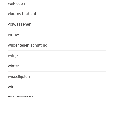
verkleden
vlaams brabant
volwassenen
vrouw
wilgentenen schutting
wilrijk
winter
wissellijsten
wit
zaal decoratie
zaal huren zonder consumptie