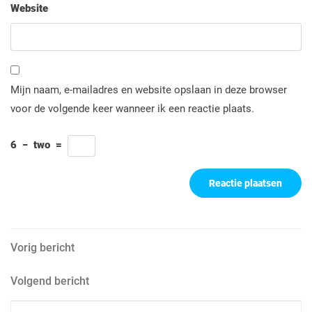
Website
Mijn naam, e-mailadres en website opslaan in deze browser
voor de volgende keer wanneer ik een reactie plaats.
6
−
two
=
Berichtnavigatie
Vorig
Vorig bericht
bericht
Volgend
Volgend bericht
bericht