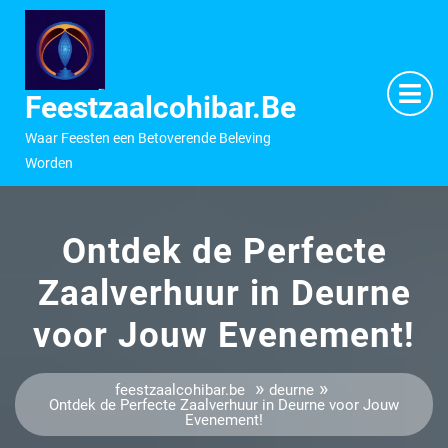
Ga
naar
inhoud
M
O
Feestzaalcohibar.be
Waar Feesten een Betoverende Beleving
Worden
Ontdek de Perfecte
Zaalverhuur in Deurne
voor Jouw Evenement!
»
»
feestzaalcohibar.be
deurne
Ontdek de Perfecte Zaalverhuur in Deurne voor Jouw
Evenement!