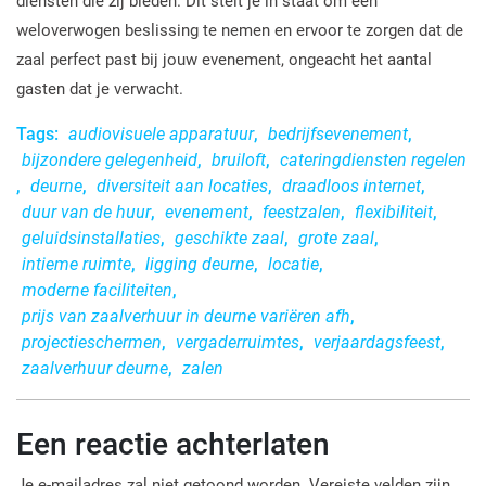
diensten die zij bieden. Dit stelt je in staat om een
weloverwogen beslissing te nemen en ervoor te zorgen dat de
zaal perfect past bij jouw evenement, ongeacht het aantal
gasten dat je verwacht.
Tags:
audiovisuele apparatuur
,
bedrijfsevenement
,
bijzondere gelegenheid
,
bruiloft
,
cateringdiensten regelen
,
deurne
,
diversiteit aan locaties
,
draadloos internet
,
duur van de huur
,
evenement
,
feestzalen
,
flexibiliteit
,
geluidsinstallaties
,
geschikte zaal
,
grote zaal
,
intieme ruimte
,
ligging deurne
,
locatie
,
moderne faciliteiten
,
prijs van zaalverhuur in deurne variëren afh
,
projectieschermen
,
vergaderruimtes
,
verjaardagsfeest
,
zaalverhuur deurne
,
zalen
Een reactie achterlaten
Je e-mailadres zal niet getoond worden.
Vereiste velden zijn