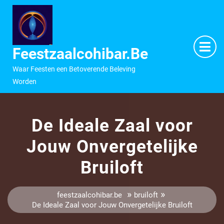
Ga
naar
inhoud
M
O
Feestzaalcohibar.be
Waar Feesten een Betoverende Beleving
Worden
De Ideale Zaal voor
Jouw Onvergetelijke
Bruiloft
»
»
feestzaalcohibar.be
bruiloft
De Ideale Zaal voor Jouw Onvergetelijke Bruiloft