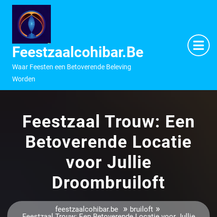
Ga
naar
inhoud
M
O
Feestzaalcohibar.be
Waar Feesten een Betoverende Beleving
Worden
Feestzaal Trouw: Een
Betoverende Locatie
voor Jullie
Droombruiloft
»
»
feestzaalcohibar.be
bruiloft
Feestzaal Trouw: Een Betoverende Locatie voor Jullie