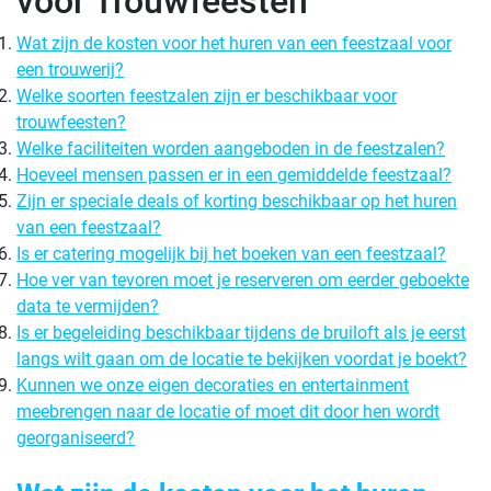
voor Trouwfeesten
Wat zijn de kosten voor het huren van een feestzaal voor
een trouwerij?
Welke soorten feestzalen zijn er beschikbaar voor
trouwfeesten?
Welke faciliteiten worden aangeboden in de feestzalen?
Hoeveel mensen passen er in een gemiddelde feestzaal?
Zijn er speciale deals of korting beschikbaar op het huren
van een feestzaal?
Is er catering mogelijk bij het boeken van een feestzaal?
Hoe ver van tevoren moet je reserveren om eerder geboekte
data te vermijden?
Is er begeleiding beschikbaar tijdens de bruiloft als je eerst
langs wilt gaan om de locatie te bekijken voordat je boekt?
Kunnen we onze eigen decoraties en entertainment
meebrengen naar de locatie of moet dit door hen wordt
georganiseerd?